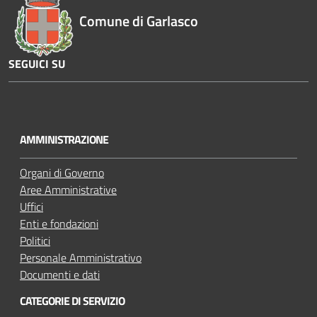
Comune di Garlasco
SEGUICI SU
Y
o
u
AMMINISTRAZIONE
t
u
Organi di Governo
b
Aree Amministrative
e
Uffici
Enti e fondazioni
Politici
Personale Amministrativo
Documenti e dati
CATEGORIE DI SERVIZIO