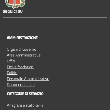
SEGUICI SU
Y
o
u
AMMINISTRAZIONE
t
u
Organi di Governo
b
Aree Amministrative
e
Uffici
Enti e fondazioni
Politici
Personale Amministrativo
Documenti e dati
CATEGORIE DI SERVIZIO
Anagrafe e stato civile