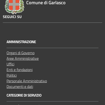
Comune di Garlasco
SEGUICI SU
Y
o
u
AMMINISTRAZIONE
t
u
Organi di Governo
b
Aree Amministrative
e
Uffici
Enti e fondazioni
Politici
Personale Amministrativo
Documenti e dati
CATEGORIE DI SERVIZIO