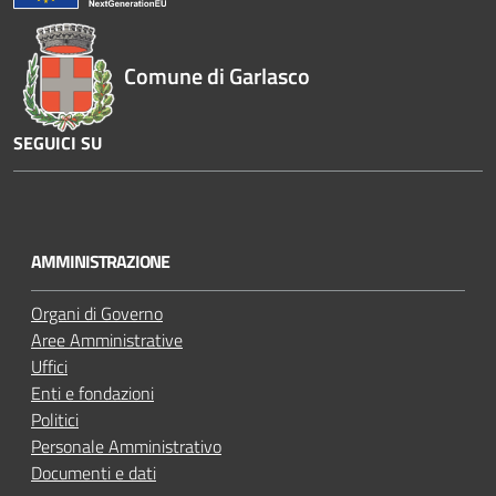
Comune di Garlasco
SEGUICI SU
Y
o
u
AMMINISTRAZIONE
t
u
Organi di Governo
b
Aree Amministrative
e
Uffici
Enti e fondazioni
Politici
Personale Amministrativo
Documenti e dati