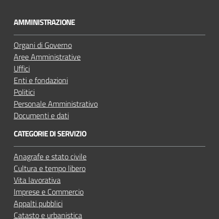
o
u
AMMINISTRAZIONE
t
u
Organi di Governo
b
Aree Amministrative
e
Uffici
Enti e fondazioni
Politici
Personale Amministrativo
Documenti e dati
CATEGORIE DI SERVIZIO
Anagrafe e stato civile
Cultura e tempo libero
Vita lavorativa
Imprese e Commercio
Appalti pubblici
Catasto e urbanistica