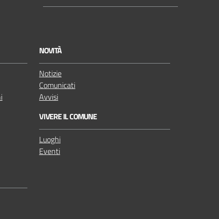
Y
o
u
NOVITÀ
t
u
Notizie
b
Comunicati
e
i
Avvisi
VIVERE IL COMUNE
Luoghi
Eventi