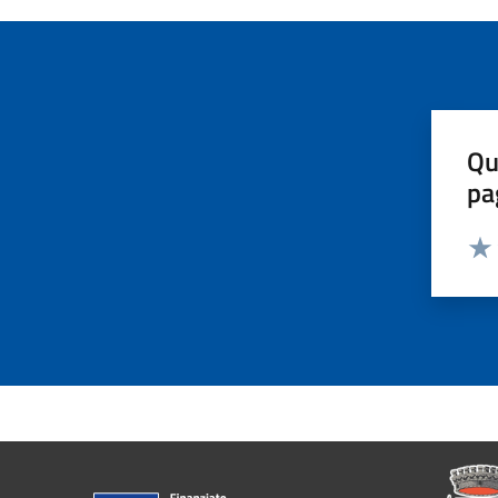
Qu
pa
Valut
Valu