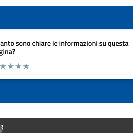
anto sono chiare le informazioni su questa
gina?
a da 1 a 5 stelle la pagina
ta 1 stelle su 5
Valuta 2 stelle su 5
Valuta 3 stelle su 5
Valuta 4 stelle su 5
Valuta 5 stelle su 5